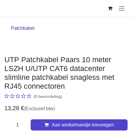
Overslaan naar inhoud
Patchkabel
UTP Patchkabel Paars 10 meter LSZH
U/UTP CAT6 datacenter slimline
patchkabel snagless met RJ45
connectoren
(0 beoordeling)
13,28
€
(Exclusief btw)
Aan winkelmandje toevoegen