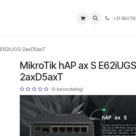
ntact
+31 (85)78
S E62iUGS-2axD5axT
MikroTik hAP ax S E62iUGS
2axD5axT
(0 beoordeling)