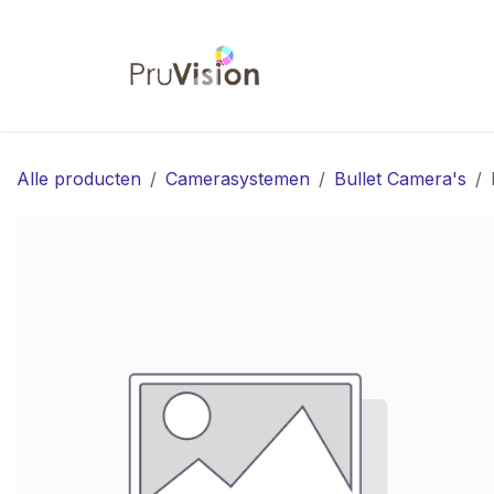
Overslaan naar inhoud
Startpagina
Shop
Co
Alle producten
Camerasystemen
Bullet Camera's