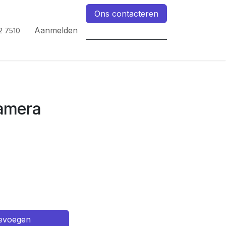
Ons contacteren
Aanmelden
2 7510
amera
oevoegen