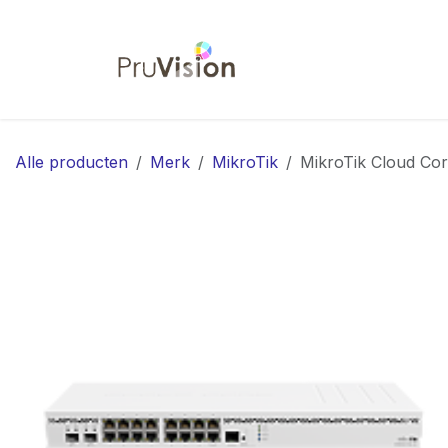
Overslaan naar inhoud
Startpagina
Shop
Co
Alle producten
Merk
MikroTik
MikroTik Cloud C